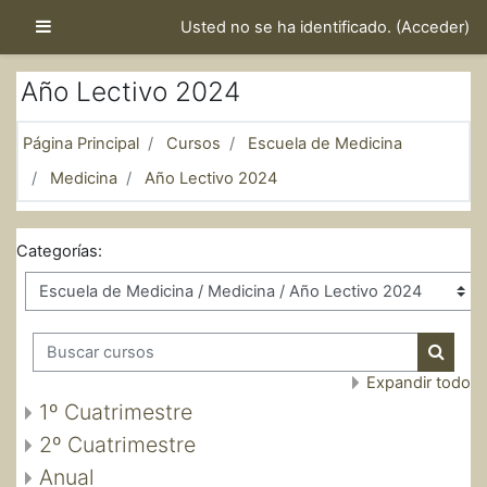
Salta al contenido principal
Panel lateral
Usted no se ha identificado. (
Acceder
)
Año Lectivo 2024
Página Principal
Cursos
Escuela de Medicina
Medicina
Año Lectivo 2024
Categorías:
Buscar cursos
Buscar
Expandir todo
1º Cuatrimestre
2º Cuatrimestre
Anual