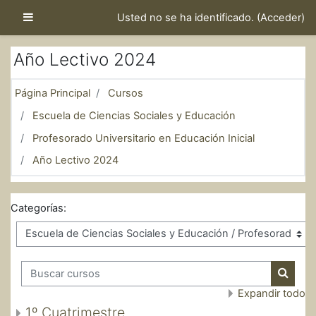
Salta al contenido principal
Panel lateral
Usted no se ha identificado. (
Acceder
)
Año Lectivo 2024
Página Principal
Cursos
Escuela de Ciencias Sociales y Educación
Profesorado Universitario en Educación Inicial
Año Lectivo 2024
Categorías:
Buscar cursos
Buscar
Expandir todo
1º Cuatrimestre