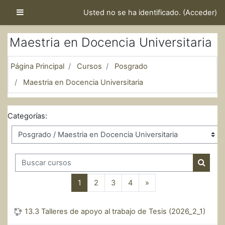
Salta al contenido principal
Panel lateral
Usted no se ha identificado. (
Acceder
)
Maestria en Docencia Universitaria
Página Principal
Cursos
Posgrado
Maestria en Docencia Universitaria
Categorías:
Buscar cursos
Buscar
(actual)
Siguiente página
1
2
3
4
»
13.3 Talleres de apoyo al trabajo de Tesis (2026_2_1)