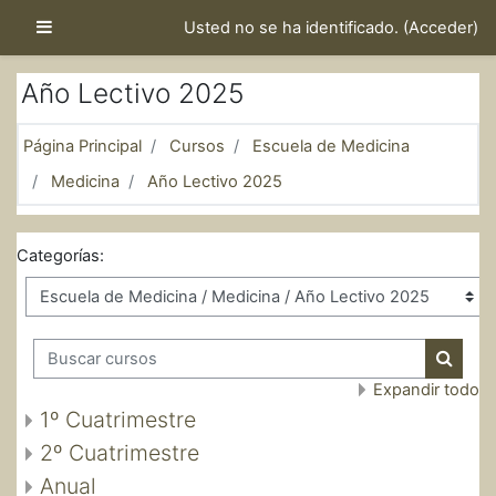
Salta al contenido principal
Panel lateral
Usted no se ha identificado. (
Acceder
)
Año Lectivo 2025
Página Principal
Cursos
Escuela de Medicina
Medicina
Año Lectivo 2025
Categorías:
Buscar cursos
Buscar
Expandir todo
1º Cuatrimestre
2º Cuatrimestre
Anual