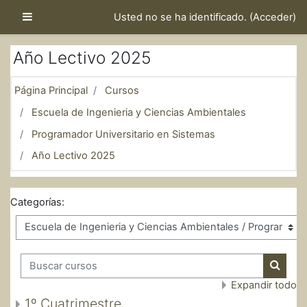
Salta al contenido principal
Panel lateral
Usted no se ha identificado. (
Acceder
)
Año Lectivo 2025
Página Principal
Cursos
Escuela de Ingenieria y Ciencias Ambientales
Programador Universitario en Sistemas
Año Lectivo 2025
Categorías:
Buscar cursos
Buscar
Expandir todo
1º Cuatrimestre