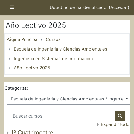
Salta al contenido principal
Panel lateral
Usted no se ha identificado. (
Acceder
)
Año Lectivo 2025
Página Principal
Cursos
Escuela de Ingenieria y Ciencias Ambientales
Ingeniería en Sistemas de Información
Año Lectivo 2025
Categorías:
Buscar cursos
Buscar
Expandir todo
1º Cuatrimestre