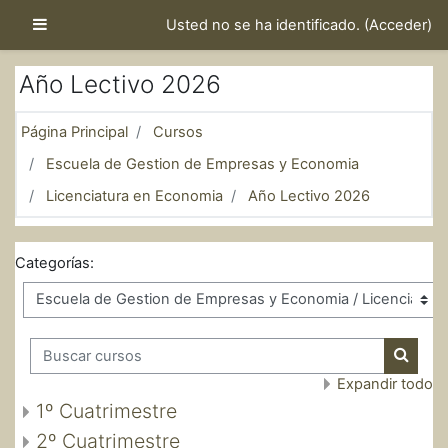
Salta al contenido principal
Panel lateral
Usted no se ha identificado. (
Acceder
)
Año Lectivo 2026
Página Principal
Cursos
Escuela de Gestion de Empresas y Economia
Licenciatura en Economia
Año Lectivo 2026
Categorías:
Buscar cursos
Buscar
Expandir todo
1º Cuatrimestre
2º Cuatrimestre