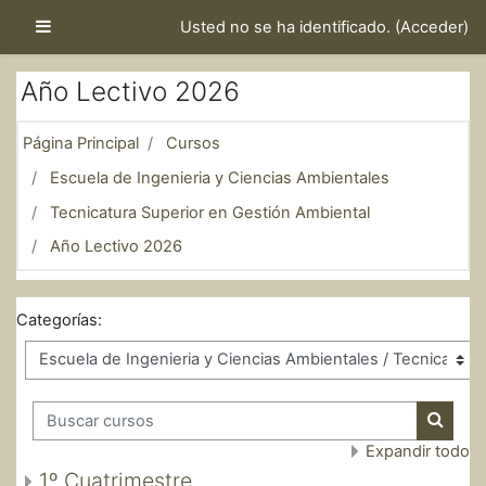
Salta al contenido principal
Panel lateral
Usted no se ha identificado. (
Acceder
)
Año Lectivo 2026
Página Principal
Cursos
Escuela de Ingenieria y Ciencias Ambientales
Tecnicatura Superior en Gestión Ambiental
Año Lectivo 2026
Categorías:
Buscar cursos
Buscar
Expandir todo
1º Cuatrimestre