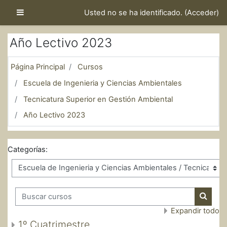
Salta al contenido principal
Panel lateral
Usted no se ha identificado. (
Acceder
)
Año Lectivo 2023
Página Principal
Cursos
Escuela de Ingenieria y Ciencias Ambientales
Tecnicatura Superior en Gestión Ambiental
Año Lectivo 2023
Categorías:
Buscar cursos
Buscar
Expandir todo
1º Cuatrimestre