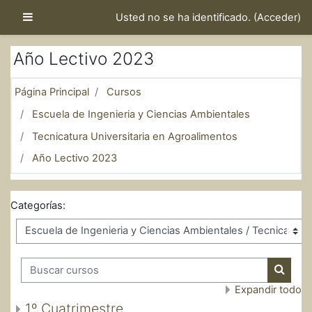
Salta al contenido principal
Panel lateral
Usted no se ha identificado. (
Acceder
)
Año Lectivo 2023
Página Principal
Cursos
Escuela de Ingenieria y Ciencias Ambientales
Tecnicatura Universitaria en Agroalimentos
Año Lectivo 2023
Categorías:
Buscar cursos
Buscar
Expandir todo
1º Cuatrimestre