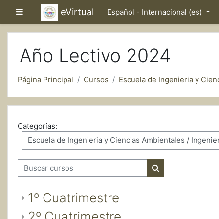
Salta al contenido principal
eVirtual
Panel lateral
Español - Internacional ‎(es)‎
Año Lectivo 2024
Página Principal
Cursos
Escuela de Ingenieria y Cien
Categorías:
Buscar cursos
Buscar cursos
1º Cuatrimestre
2º Cuatrimestre