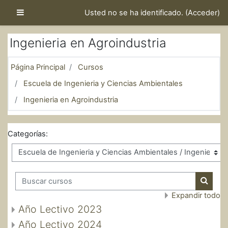
Salta al contenido principal
Panel lateral
Usted no se ha identificado. (
Acceder
)
Ingenieria en Agroindustria
Página Principal
Cursos
Escuela de Ingenieria y Ciencias Ambientales
Ingenieria en Agroindustria
Categorías:
Buscar cursos
Buscar
Expandir todo
Año Lectivo 2023
Año Lectivo 2024