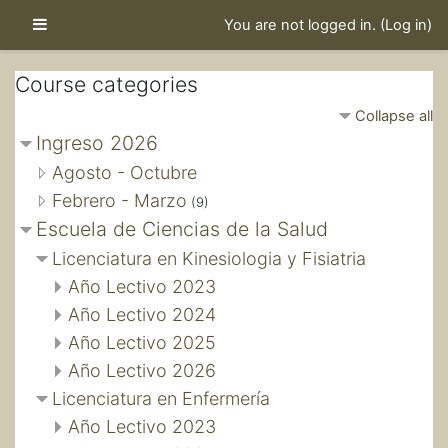
Skip to main content
Side panel
You are not logged in. (
Log in
)
Course categories
Collapse all
Ingreso 2026
Agosto - Octubre
Febrero - Marzo
(9)
Escuela de Ciencias de la Salud
Licenciatura en Kinesiologia y Fisiatria
Año Lectivo 2023
Año Lectivo 2024
Año Lectivo 2025
Año Lectivo 2026
Licenciatura en Enfermería
Año Lectivo 2023